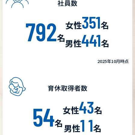
社員数
351
792
女性
名
441
名
男性
名
2025年10月時点
育休取得者数
43
54
女性
名
1 1
名
男性
名