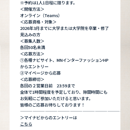
※予約は1人1日程に限ります。
＜開催方法＞
オンライン（Teams）
＜応募資格・対象＞
2026年3月までに大学または大学院を卒業・修了
見込みの方
＜募集人数＞
各回50名未満
＜応募方法＞
①各種ナビサイト、MNインターファッションHP
からエントリー
②マイページから応募
＜応募締切＞
各回の２営業日前 23:59まで
全体で1時間程度を予定しており、隙間時間にも
お気軽にご参加いただけると思います。
皆様のご応募お待ちしております！
——————————————————————————
＞マイナビからのエントリーは
こちら