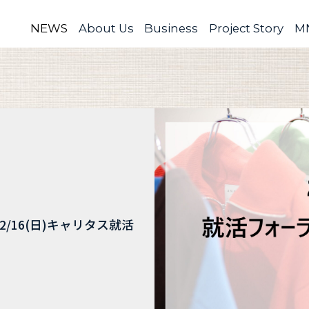
NEWS
About Us
Business
Project Story
MN
2/16(日)キャリタス就活